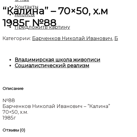
Контакты
“Калина” – 70×50, х.м
Анонсы
1985г №88
Предложить картину
Категории:
Барченков Николай Иванович
,
Б
Владимирская школа живописи
Социалистический реализм
Описание
№88
Барченков Николай Иванович – “Калина”
70×50, х.м.
1985г
Отзывы (0)