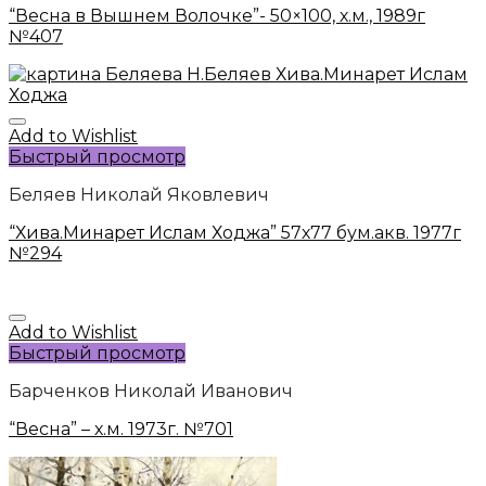
“Весна в Вышнем Волочке”- 50×100, х.м., 1989г
№407
Add to Wishlist
Быстрый просмотр
Беляев Николай Яковлевич
“Хива.Минарет Ислам Ходжа” 57х77 бум.акв. 1977г
№294
Add to Wishlist
Быстрый просмотр
Барченков Николай Иванович
“Весна” – х.м. 1973г. №701