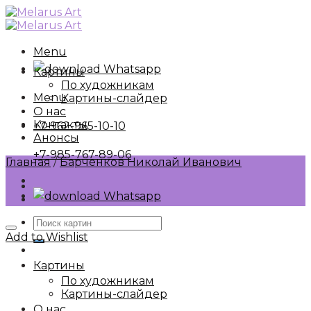
Skip
to
content
Menu
Whatsapp
Картины
По художникам
Menu
Картины-слайдер
О нас
Контакты
+7-962-965-10-10
Анонсы
+7-985-767-89-06
Главная
/
Барченков Николай Иванович
Whatsapp
Искать:
Add to Wishlist
Картины
По художникам
Картины-слайдер
О нас