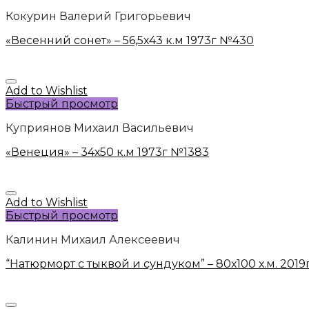
Кокурин Валерий Григорьевич
«Весенний сонет» – 56,5х43 к.м 1973г №430
Add to Wishlist
Быстрый просмотр
Куприянов Михаил Васильевич
«Венеция» – 34х50 к.м 1973г №1383
Add to Wishlist
Быстрый просмотр
Калинин Михаил Алексеевич
“Натюрморт с тыквой и сундуком” – 80х100 х.м. 201