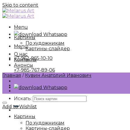
Skip to content
Menu
Whatsapp
Картины
По художникам
Menu
Картины-слайдер
О нас
+7-962-965-10-10
Контакты
Анонсы
+7-985-767-89-06
Главная
/
Кувин Анатолий Иванович
Whatsapp
Искать:
Add to Wishlist
Картины
По художникам
Картины-слайдер