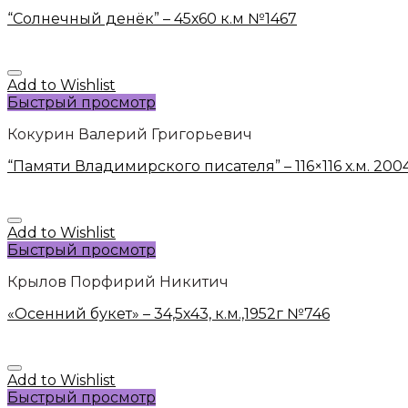
“Солнечный денёк” – 45х60 к.м №1467
Add to Wishlist
Быстрый просмотр
Кокурин Валерий Григорьевич
“Памяти Владимирского писателя” – 116×116 х.м. 20
Add to Wishlist
Быстрый просмотр
Крылов Порфирий Никитич
«Осенний букет» – 34,5х43, к.м.,1952г №746
Add to Wishlist
Быстрый просмотр