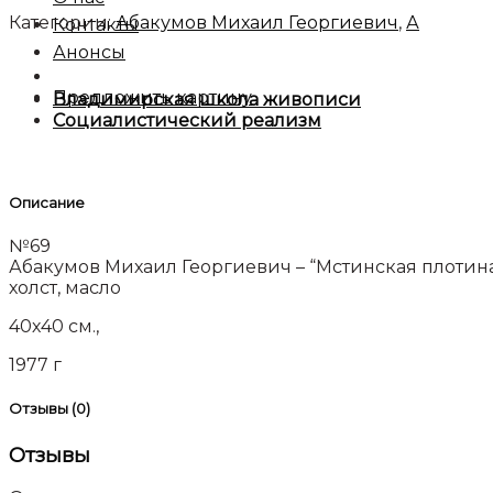
Категории:
Абакумов Михаил Георгиевич
,
А
Контакты
Анонсы
Предложить картину
Владимирская школа живописи
Социалистический реализм
Описание
№69
Абакумов Михаил Георгиевич – “Мстинская плотин
холст, масло
40х40 см.,
1977 г
Отзывы (0)
Отзывы