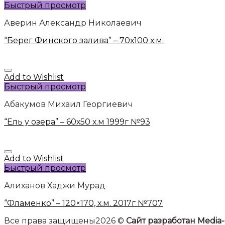
Быстрый просмотр
Аверин Александр Николаевич
“Берег Финского залива” – 70х100 х.м.
Add to Wishlist
Быстрый просмотр
Абакумов Михаил Георгиевич
“Ель у озера” – 60х50 х.м 1999г №93
Add to Wishlist
Быстрый просмотр
Алиханов Хаджи Мурад
“Фламенко” – 120×170, х.м. 2017г №707
Все права защищены2026 ©
Сайт разработан Media-