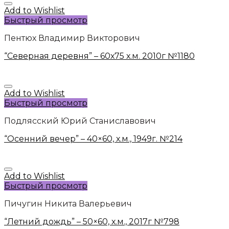
Add to Wishlist
Быстрый просмотр
Пентюх Владимир Викторович
“Северная деревня” – 60х75 х.м. 2010г №1180
Add to Wishlist
Быстрый просмотр
Подлясский Юрий Станиславович
“Осенний вечер” – 40×60, х.м., 1949г. №214
Add to Wishlist
Быстрый просмотр
Пичугин Никита Валерьевич
“Летний дождь” – 50×60, х.м., 2017г №798