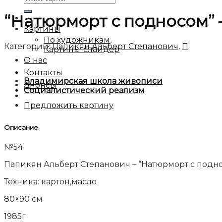
“Натюрморт с подносом” –
Картины
По художникам
Категории:
Папикян Альберт Степанович
,
П
Картины-слайдер
О нас
Контакты
Владимирская школа живописи
Анонсы
Социалистический реализм
Предложить картину
Описание
№54
Папикян Альберт Степанович – “Натюрморт с подно
Техника: картон,масло
80×90 см
1985г