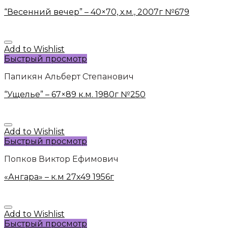
“Весенний вечер” – 40×70, х.м., 2007г №679
Add to Wishlist
Быстрый просмотр
Папикян Альберт Степанович
“Ущелье” – 67×89 к.м. 1980г №250
Add to Wishlist
Быстрый просмотр
Попков Виктор Ефимович
«Ангара» – к.м 27х49 1956г
Add to Wishlist
Быстрый просмотр