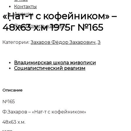
Контакты
«Нат-т с кофейником» –
Анонсы
48х63 х.м 1975г №165
Предложить картину
Категории:
Захаров Фёдор Захарович
,
З
Владимирская школа живописи
Социалистический реализм
Описание
№165
Ф.Захаров – «Нат-т с кофейником»
48х63 х.м.