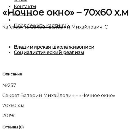
Контакты
«Ночное окно» – 70х60 х.
Анонсы
Предложить картину
Категории:
Секрет Валерий Михайлович
,
C
Владимирская школа живописи
Социалистический реализм
Описание
№257
Секрет Валерий Михайлович – «Ночное окно»
70х60 х.м.
2019г.
Отзывы (0)