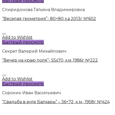
Быстрый просмотр
Спиридонова Татьяна Владимировна
“Веселая геометрия”- 80×80 х.а 2013г №602
Add to Wishlist
Быстрый просмотр
Секрет Валерий Михайлович
“Вечер на краю поля”- 55х70, х.м.,1986г №222
Add to Wishlist
Быстрый просмотр
Сорокин Иван Васильевич
“Свадьба в ауле Балхары” – 36×72, к.м., 1958г №424