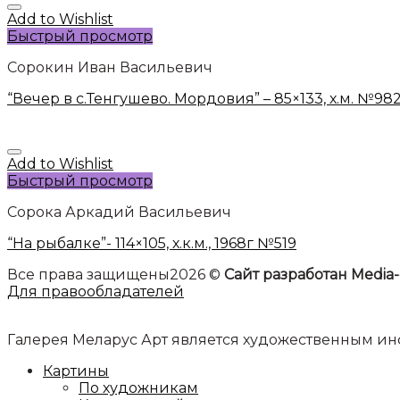
Add to Wishlist
Быстрый просмотр
Сорокин Иван Васильевич
“Вечер в с.Тенгушево. Мордовия” – 85×133, х.м. №98
Add to Wishlist
Быстрый просмотр
Сорока Аркадий Васильевич
“На рыбалке”- 114×105, х.к.м., 1968г №519
Все права защищены2026 ©
Сайт разработан Media-
Для правообладателей
Галерея Меларус Арт является художественным 
Картины
По художникам