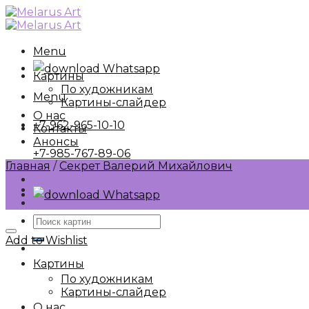
Skip
to
content
Menu
Whatsapp
Картины
По художникам
Menu
Картины-слайдер
О нас
+7-962-965-10-10
Контакты
Анонсы
+7-985-767-89-06
Главная
/
Секрет Валерий Михайлович
Whatsapp
Искать:
Add to Wishlist
Картины
По художникам
Картины-слайдер
О нас