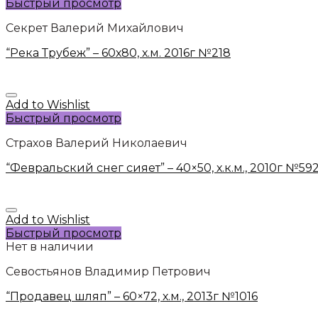
Быстрый просмотр
Секрет Валерий Михайлович
“Река Трубеж” – 60х80, х.м. 2016г №218
Add to Wishlist
Быстрый просмотр
Страхов Валерий Николаевич
“Февральский снег сияет” – 40×50, х.к.м., 2010г №59
Add to Wishlist
Быстрый просмотр
Нет в наличии
Севостьянов Владимир Петрович
“Продавец шляп” – 60×72, х.м., 2013г №1016