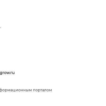
2
grow.ru
информационным порталом