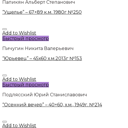
Папикян Альберт Степанович
“Ущелье” – 67×89 к.м. 1980г №250
Add to Wishlist
Быстрый просмотр
Пичугин Никита Валерьевич
“Юрьевец” – 45х60 х.м.2013г №153
Add to Wishlist
Быстрый просмотр
Подлясский Юрий Станиславович
“Осенний вечер” – 40×60, х.м., 1949г. №214
Add to Wishlist