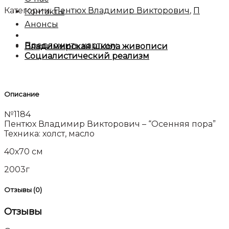
Категории:
Пентюх Владимир Викторович
,
П
Контакты
Анонсы
Предложить картину
Владимирская школа живописи
Социалистический реализм
Описание
№1184
Пентюх Владимир Викторович – “Осенняя пора”
Техника: холст, масло
40х70 см
2003г
Отзывы (0)
Отзывы