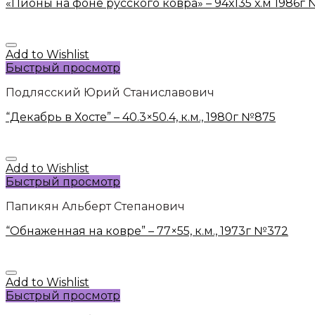
«Пионы на фоне русского ковра» – 94х135 х.м 1986г
Add to Wishlist
Быстрый просмотр
Подлясский Юрий Станиславович
“Декабрь в Хосте” – 40.3×50.4, к.м., 1980г №875
Add to Wishlist
Быстрый просмотр
Папикян Альберт Степанович
“Обнаженная на ковре” – 77×55, к.м., 1973г №372
Add to Wishlist
Быстрый просмотр