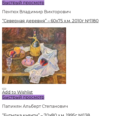
Быстрый просмотр
Пентюх Владимир Викторович
“Северная деревня” – 60х75 х.м. 2010г №1180
Add to Wishlist
Быстрый просмотр
Папикян Альберт Степанович
“Бутылка кьянти” – 70х80 х.м. 1995г №138