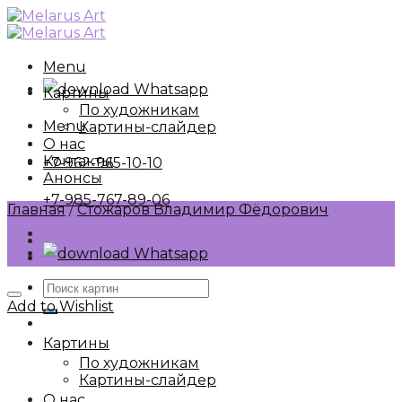
Skip
to
content
Menu
Whatsapp
Картины
По художникам
Menu
Картины-слайдер
О нас
Контакты
+7-962-965-10-10
Анонсы
+7-985-767-89-06
Главная
/
Стожаров Владимир Фёдорович
Whatsapp
Искать:
Add to Wishlist
Картины
По художникам
Картины-слайдер
О нас