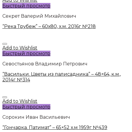
Add to Wishlist
Быстрый просмотр
Секрет Валерий Михайлович
“Река Трубеж” – 60х80, х.м. 2016г №218
Add to Wishlist
Быстрый просмотр
Севостьянов Владимир Петрович
“Васильки. Цветы из палисадника” – 48×64, к.м.,
2014г №314
Add to Wishlist
Быстрый просмотр
Сорокин Иван Васильевич
“Гончарка. Патимат” – 65×52 х.м 1959г №439