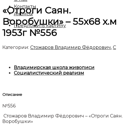
Контакты
«Отроги Саян.
Анонсы
Воробушки» – 55х68 х.м
Предложить картину
1953г №556
Категории:
Стожаров Владимир Фёдорович
,
C
Владимирская школа живописи
Социалистический реализм
Описание
№556
Стожаров Владимир Фёдорович – «Отроги Саян.
Воробушки»