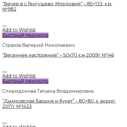
“Вечер в с.Тенгушево. Мордовия” – 85×133, х.м.
№982
Add to Wishlist
Быстрый просмотр
Страхов Валерий Николаевич
“Весеннее настроение” – 50х70 х.м 2009г №146
Add to Wishlist
Быстрый просмотр
Спиридонова Татьяна Владимировна
“Дымковская барыня и букет” – 80×80, х. акрил,
2017г №1433