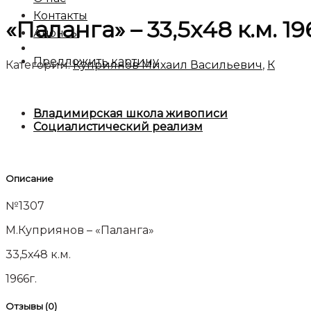
Контакты
«Паланга» – 33,5х48 к.м. 1
Анонсы
Предложить картину
Категории:
Куприянов Михаил Васильевич
,
К
Владимирская школа живописи
Социалистический реализм
Описание
№1307
М.Куприянов – «Паланга»
33,5х48 к.м.
1966г.
Отзывы (0)