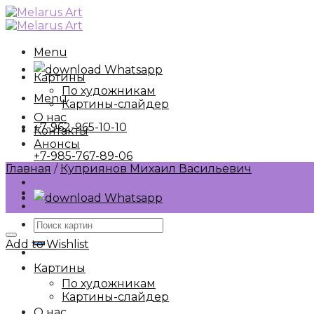
Skip
to
content
Menu
Whatsapp
Картины
По художникам
Menu
Картины-слайдер
О нас
+7-962-965-10-10
Контакты
Анонсы
+7-985-767-89-06
Главная
/
Куприянов Михаил Васильевич
Whatsapp
Искать:
Add to Wishlist
Картины
По художникам
Картины-слайдер
О нас