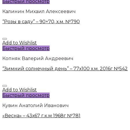
Быстрый просмотр
Калинин Михаил Алексеевич
“Розы в саду” – 90×70, х.м. №790
Add to Wishlist
Быстрый просмотр
Копняк Валерий Андреевич
“Зимний солнечный день” – 77х100 х.м. 2016г №542
Add to Wishlist
Быстрый просмотр
Кувин Анатолий Иванович
«Весна» – 43х67 г.к.м 1968г №781