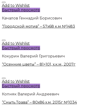
Add to Wishlist
Быстрый просмотр
Качалов Геннадий Борисович
“Городской мотив” – 57х68 к.м №1483
Add to Wishlist
Быстрый просмотр
Кокурин Валерий Григорьевич
“Осенние цветы” – 81×101, х.к.м., 2007г
Add to Wishlist
Быстрый просмотр
Копняк Валерий Андреевич
“Сныть.Трава” – 80х86 х.м. 2015г №1034