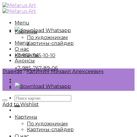
Skip
to
content
Menu
Whatsapp
Картины
По художникам
Menu
Картины-слайдер
О нас
Контакты
+7-962-965-10-10
Анонсы
+7-985-767-89-06
Главная
/
Калинин Михаил Алексеевич
Whatsapp
Искать:
Add to Wishlist
Картины
По художникам
Картины-слайдер
О нас