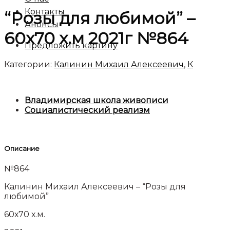
Контакты
“Розы для любимой” –
Анонсы
60х70 х.м 2021г №864
Предложить картину
Категории:
Калинин Михаил Алексеевич
,
К
Владимирская школа живописи
Социалистический реализм
Описание
№864
Калинин Михаил Алексеевич – “Розы для
любимой”
60х70 х.м.