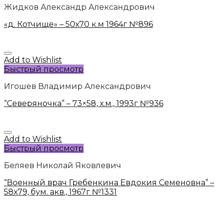
Жидков Александр Александрович
«д. Котчище» – 50х70 к.м 1964г №896
Add to Wishlist
Быстрый просмотр
Игошев Владимир Александрович
“Северяночка” – 73×58, х.м., 1993г №936
Add to Wishlist
Быстрый просмотр
Беляев Николай Яковлевич
“Военный врач Гребенкина Евдокия Семеновна” –
58х79, бум. акв., 1967г №1331