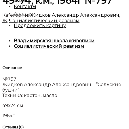
49×74, к.м., 1964г №797
Контакты
Анонсы
Категории:
Жидков Александр Александрович
,
Ж
,
Социалистический реализм
Предложить картину
Владимирская школа живописи
Социалистический реализм
Описание
№797
Жидков Александр Александрович – “Сельские
будни”
Техника: картон, масло
49х74 см
1964г.
Отзывы (0)