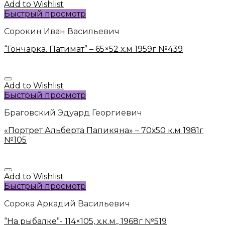
Add to Wishlist
Быстрый просмотр
Сорокин Иван Васильевич
“Гончарка. Патимат” – 65×52 х.м 1959г №439
Add to Wishlist
Быстрый просмотр
Браговский Эдуард Георгиевич
«Портрет Альберта Папикяна» – 70х50 к.м 1981г
№105
Add to Wishlist
Быстрый просмотр
Сорока Аркадий Васильевич
“На рыбалке”- 114×105, х.к.м., 1968г №519