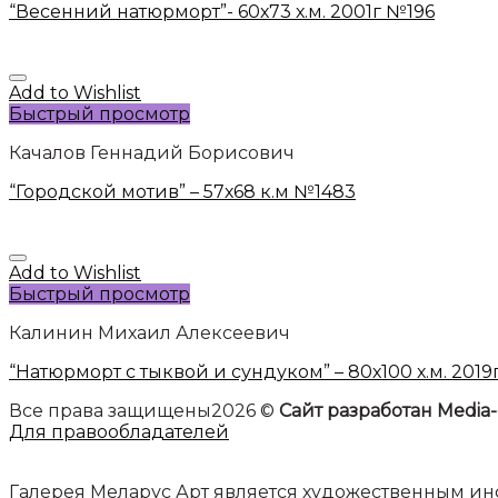
“Весенний натюрморт”- 60х73 х.м. 2001г №196
Add to Wishlist
Быстрый просмотр
Качалов Геннадий Борисович
“Городской мотив” – 57х68 к.м №1483
Add to Wishlist
Быстрый просмотр
Калинин Михаил Алексеевич
“Натюрморт с тыквой и сундуком” – 80х100 х.м. 201
Все права защищены2026 ©
Сайт разработан Media-
Для правообладателей
Галерея Меларус Арт является художественным 