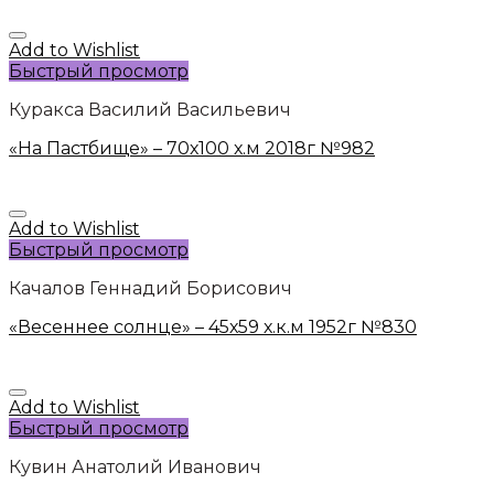
Add to Wishlist
Быстрый просмотр
Куракса Василий Васильевич
«На Пастбище» – 70х100 х.м 2018г №982
Add to Wishlist
Быстрый просмотр
Качалов Геннадий Борисович
«Весеннее солнце» – 45х59 х.к.м 1952г №830
Add to Wishlist
Быстрый просмотр
Кувин Анатолий Иванович