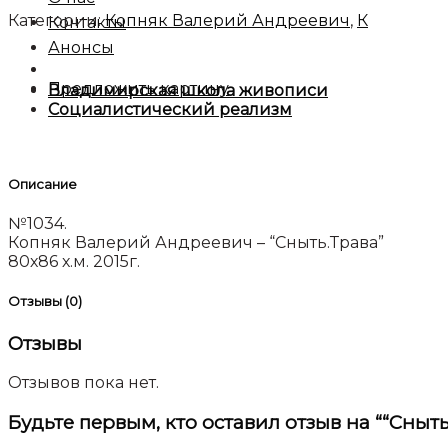
Категории:
Копняк Валерий Андреевич
,
К
Контакты
Анонсы
Предложить картину
Владимирская школа живописи
Социалистический реализм
Описание
№1034.
Копняк Валерий Андреевич – “Сныть.Трава”
80х86 х.м. 2015г.
Отзывы (0)
Отзывы
Отзывов пока нет.
Будьте первым, кто оставил отзыв на ““Сныть.