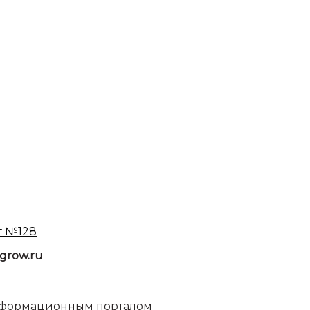
9г №128
grow.ru
информационным порталом