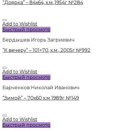
“Доярка” – 84х64, х.м.,1954г №284
Add to Wishlist
Быстрый просмотр
Бердышев Игорь Загриевич
“К вечеру” – 101×70, х.м., 2005г №992
Add to Wishlist
Быстрый просмотр
Барченков Николай Иванович
“Зимой” – 70х60 х.м 1989г №149
Add to Wishlist
Быстрый просмотр