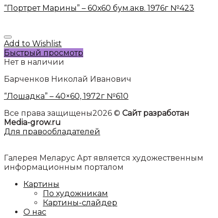
“Портрет Марины” – 60х60 бум.акв. 1976г №423
Add to Wishlist
Быстрый просмотр
Нет в наличии
Барченков Николай Иванович
“Лошадка” – 40×60, 1972г №610
Все права защищены2026 ©
Сайт разработан
Media-grow.ru
Для правообладателей
Галерея Меларус Арт является художественным
информационным порталом
Картины
По художникам
Картины-слайдер
О нас