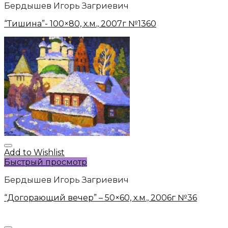
Бердышев Игорь Загриевич
“Тишина”- 100×80, х.м., 2007г №1360
Add to Wishlist
Быстрый просмотр
Бердышев Игорь Загриевич
“Догорающий вечер” – 50×60, х.м., 2006г №36