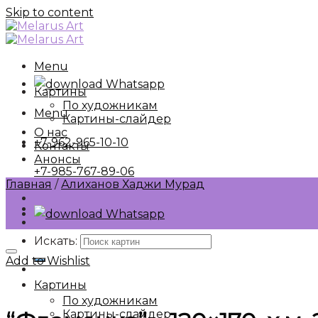
Skip to content
Menu
Whatsapp
Картины
По художникам
Menu
Картины-слайдер
О нас
+7-962-965-10-10
Контакты
Анонсы
+7-985-767-89-06
Главная
/
Алиханов Хаджи Мурад
Whatsapp
Искать:
Add to Wishlist
Картины
По художникам
Картины-слайдер