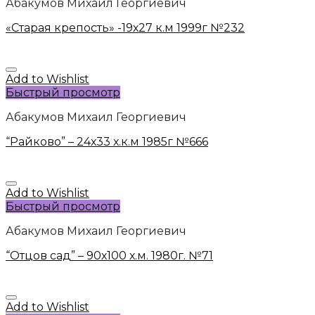
Абакумов Михаил Георгиевич
«Старая крепость» -19х27 к.м 1999г №232
Add to Wishlist
Быстрый просмотр
Абакумов Михаил Георгиевич
“Райково” – 24х33 х.к.м 1985г №666
Add to Wishlist
Быстрый просмотр
Абакумов Михаил Георгиевич
“Отцов сад” – 90х100 х.м. 1980г. №71
Add to Wishlist