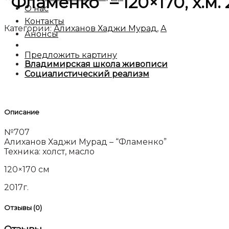
“Фламенко” – 120×170, х.м.
О нас
Контакты
Категории:
Алиханов Хаджи Мурад
,
А
Анонсы
Предложить картину
Владимирская школа живописи
Социалистический реализм
Описание
№707
Алиханов Хаджи Мурад – “Фламенко”
Техника: холст, масло
120×170 см
2017г.
Отзывы (0)