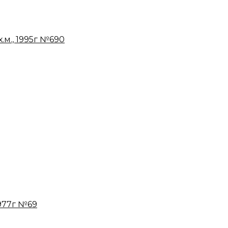
.м., 1995г №690
1977г №69