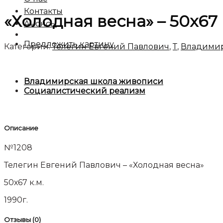
Контакты
«Холодная весна» – 50х67 
Анонсы
Предложить картину
Категории:
Телегин Евгений Павлович
,
Т
,
Владимир
Владимирская школа живописи
Социалистический реализм
Описание
№1208
Телегин Евгений Павлович – «Холодная весна»
50х67 к.м.
1990г.
Отзывы (0)