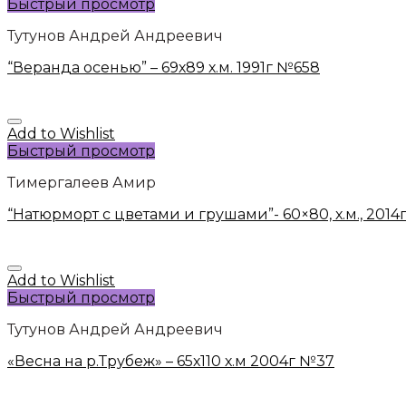
Быстрый просмотр
Тутунов Андрей Андреевич
“Веранда осенью” – 69х89 х.м. 1991г №658
Add to Wishlist
Быстрый просмотр
Тимергалеев Амир
“Натюрморт с цветами и грушами”- 60×80, х.м., 201
Add to Wishlist
Быстрый просмотр
Тутунов Андрей Андреевич
«Весна на р.Трубеж» – 65х110 х.м 2004г №37