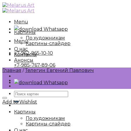
Skip
to
content
Menu
Whatsapp
Картины
По художникам
Menu
Картины-слайдер
О нас
+7-962-965-10-10
Контакты
Анонсы
+7-985-767-89-06
Главная
/
Телегин Евгений Павлович
Whatsapp
Искать:
Add to Wishlist
Картины
По художникам
Картины-слайдер
О нас