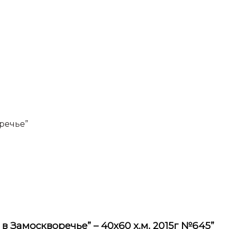
речье”
 в Замоскворечье” – 40х60 х.м. 2015г №645”