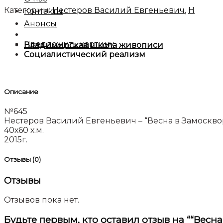
Категории:
Нестеров Василий Евгеньевич
,
Н
Контакты
Анонсы
Предложить картину
Владимирская школа живописи
Социалистический реализм
Описание
№645
Нестеров Василий Евгеньевич – “Весна в Замоскво
40х60 х.м.
2015г.
Отзывы (0)
Отзывы
Отзывов пока нет.
Будьте первым, кто оставил отзыв на ““Весна