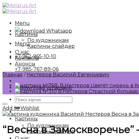
Skip
to
content
Menu
Whatsapp
Картины
По художникам
Menu
Картины-слайдер
О нас
+7-962-965-10-10
Контакты
Анонсы
+7-985-767-89-06
Главная
/
Нестеров Василий Евгеньевич
Whatsapp
Искать:
Add to Wishlist
Картины
По художникам
“Весна в Замоскворечье” –
Картины-слайдер
О нас