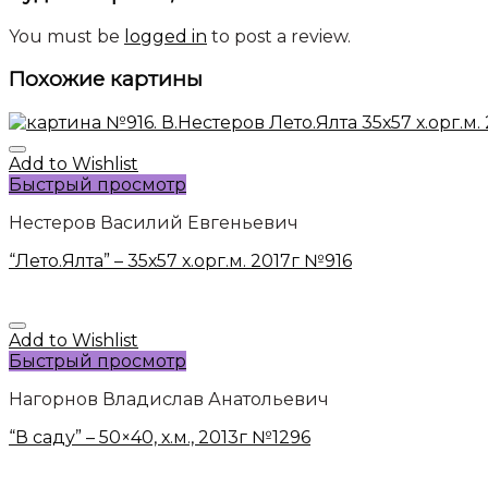
You must be
logged in
to post a review.
Похожие картины
Add to Wishlist
Быстрый просмотр
Нестеров Василий Евгеньевич
“Лето.Ялта” – 35х57 х.орг.м. 2017г №916
Add to Wishlist
Быстрый просмотр
Нагорнов Владислав Анатольевич
“В саду” – 50×40, х.м., 2013г №1296